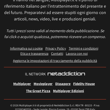
riferimento italiano per l'intrattenimento del presente e
del futuro. Preparatevi ad essere stupiti ogni giorno con
articoli, news, video, live e produzioni geniali.
Tutti i prezzi sono validi al momento della pubblicazione. Se
fai click o acquisti qualcosa, potremmo ricevere un compenso.
Informativa sui cookie
Privacy Policy
Termini e condizioni
Etica e trasparenza
Contatti
Lavora con noi
Aggiorna le impostazioni di tracciamento della pubblicità
IL NETWORK
Multiplayer
Movieplayer
Dissapore
Fidelity House
The Great Pizza
Multiplayer Edizioni
© 2026 Multiplayer.it è di proprietà di NetAddiction S.r.l. REA TR - 80133 - P.iva:
01206540559 – Sede Legale: Piazza Europa, 19 - 05100 Terni (TR) Italy