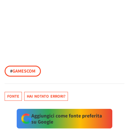
#
GAMESCOM
FONTE
HAI NOTATO ERRORI?
Aggiungici come fonte preferita
su Google