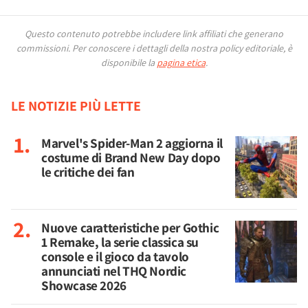
Questo contenuto potrebbe includere link affiliati che generano
commissioni.
Per conoscere i dettagli della nostra policy editoriale, è
disponibile la
pagina etica
.
LE NOTIZIE PIÙ LETTE
Marvel's Spider-Man 2 aggiorna il
costume di Brand New Day dopo
le critiche dei fan
Nuove caratteristiche per Gothic
1 Remake, la serie classica su
console e il gioco da tavolo
annunciati nel THQ Nordic
Showcase 2026