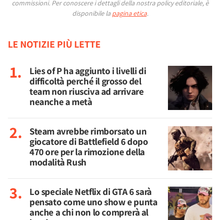
commissioni.
Per conoscere i dettagli della nostra policy editoriale, è
disponibile la
pagina etica
.
LE NOTIZIE PIÙ LETTE
Lies of P ha aggiunto i livelli di
difficoltà perché il grosso del
team non riusciva ad arrivare
neanche a metà
Steam avrebbe rimborsato un
giocatore di Battlefield 6 dopo
470 ore per la rimozione della
modalità Rush
Lo speciale Netflix di GTA 6 sarà
pensato come uno show e punta
anche a chi non lo comprerà al