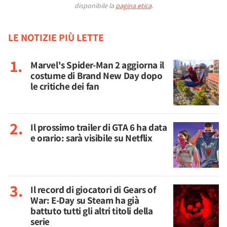
disponibile la
pagina etica
.
LE NOTIZIE PIÙ LETTE
Marvel's Spider-Man 2 aggiorna il
costume di Brand New Day dopo
le critiche dei fan
Il prossimo trailer di GTA 6 ha data
e orario: sarà visibile su Netflix
Il record di giocatori di Gears of
War: E-Day su Steam ha già
battuto tutti gli altri titoli della
serie