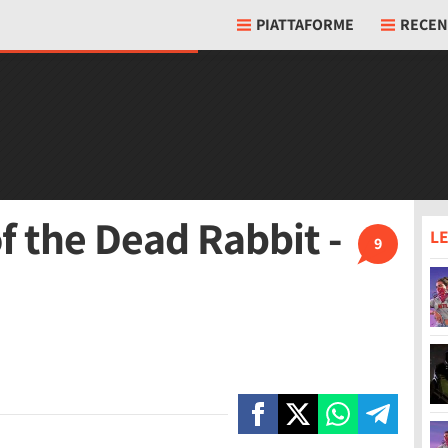
PIATTAFORME
RECEN
f the Dead Rabbit -
LE
9