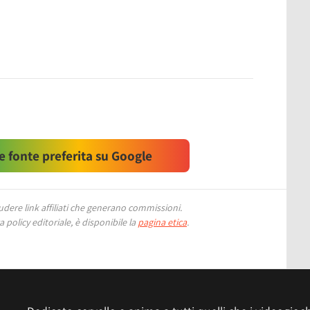
 fonte preferita su Google
ere link affiliati che generano commissioni.
 policy editoriale, è disponibile la
pagina etica
.