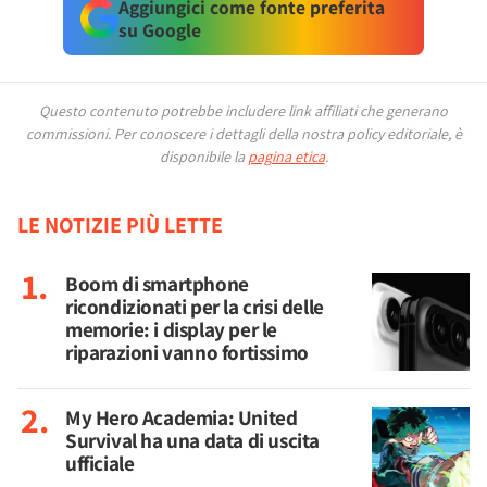
Aggiungici come fonte preferita
su Google
Questo contenuto potrebbe includere link affiliati che generano
commissioni.
Per conoscere i dettagli della nostra policy editoriale, è
disponibile la
pagina etica
.
LE NOTIZIE PIÙ LETTE
Boom di smartphone
ricondizionati per la crisi delle
memorie: i display per le
riparazioni vanno fortissimo
My Hero Academia: United
Survival ha una data di uscita
ufficiale