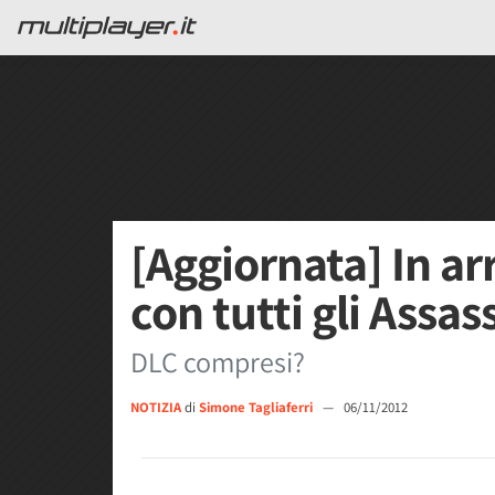
[Aggiornata] In ar
con tutti gli Assas
DLC compresi?
NOTIZIA
di
Simone Tagliaferri
—
06/11/2012