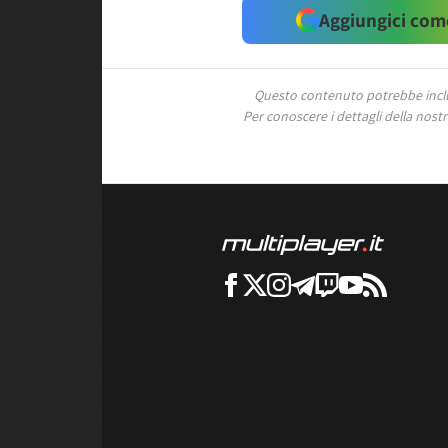
Aggiungici come
Questo contenuto potrebbe includ
Per conoscere i dettagli della nostra