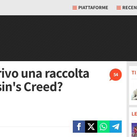
PIATTAFORME
RECEN
rivo una raccolta
T
54
sin's Creed?
LE