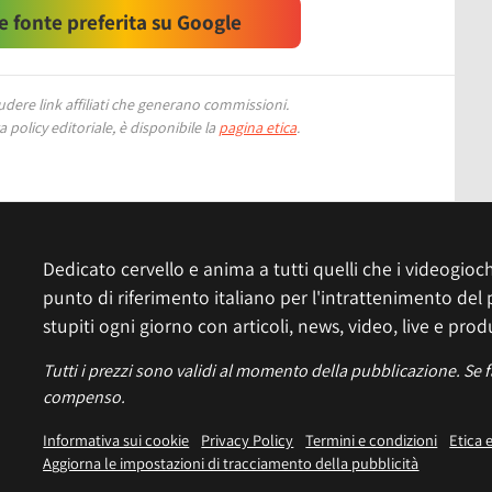
 fonte preferita su Google
ere link affiliati che generano commissioni.
 policy editoriale, è disponibile la
pagina etica
.
Dedicato cervello e anima a tutti quelli che i videogiochi
punto di riferimento italiano per l'intrattenimento del 
stupiti ogni giorno con articoli, news, video, live e prod
Tutti i prezzi sono validi al momento della pubblicazione. Se 
compenso.
Informativa sui cookie
Privacy Policy
Termini e condizioni
Etica 
Aggiorna le impostazioni di tracciamento della pubblicità