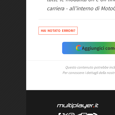
carriera - all'interno di Mot
HAI NOTATO ERRORI?
Aggiungici come
Questo contenuto potrebbe includ
Per conoscere i dettagli della nostra