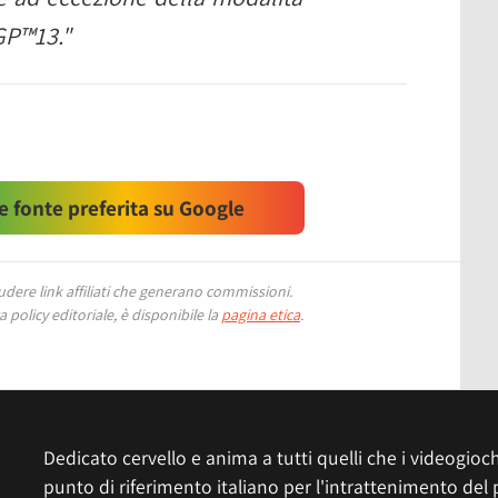
oGP™13."
 fonte preferita su Google
ere link affiliati che generano commissioni.
 policy editoriale, è disponibile la
pagina etica
.
Dedicato cervello e anima a tutti quelli che i videogiochi
punto di riferimento italiano per l'intrattenimento del 