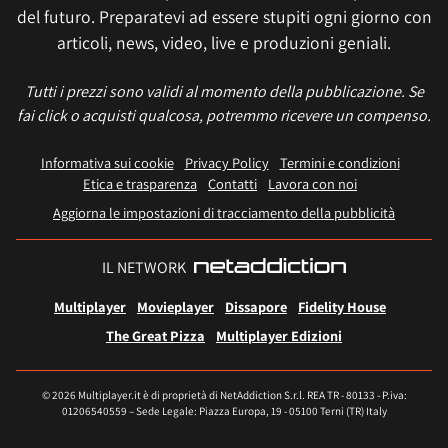
del futuro. Preparatevi ad essere stupiti ogni giorno con
articoli, news, video, live e produzioni geniali.
Tutti i prezzi sono validi al momento della pubblicazione. Se
fai click o acquisti qualcosa, potremmo ricevere un compenso.
Informativa sui cookie
Privacy Policy
Termini e condizioni
Etica e trasparenza
Contatti
Lavora con noi
Aggiorna le impostazioni di tracciamento della pubblicità
IL NETWORK
Multiplayer
Movieplayer
Dissapore
Fidelity House
The Great Pizza
Multiplayer Edizioni
© 2026 Multiplayer.it è di proprietà di NetAddiction S.r.l. REA TR - 80133 - P.iva:
01206540559 – Sede Legale: Piazza Europa, 19 - 05100 Terni (TR) Italy