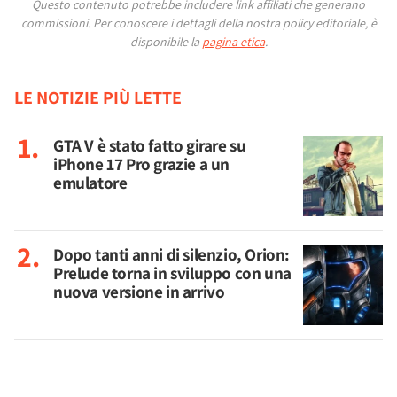
Questo contenuto potrebbe includere link affiliati che generano
commissioni.
Per conoscere i dettagli della nostra policy editoriale, è
disponibile la
pagina etica
.
LE NOTIZIE PIÙ LETTE
GTA V è stato fatto girare su
iPhone 17 Pro grazie a un
emulatore
Dopo tanti anni di silenzio, Orion:
Prelude torna in sviluppo con una
nuova versione in arrivo