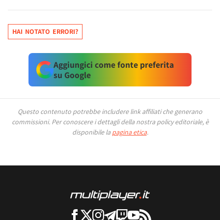
HAI NOTATO ERRORI?
Aggiungici come fonte preferita
su Google
Questo contenuto potrebbe includere link affiliati che generano
commissioni.
Per conoscere i dettagli della nostra policy editoriale, è
disponibile la
pagina etica
.