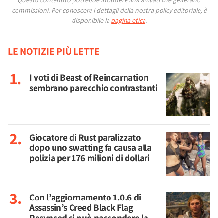
commissioni.
Per conoscere i dettagli della nostra policy editoriale, è
disponibile la
pagina etica
.
LE NOTIZIE PIÙ LETTE
I voti di Beast of Reincarnation
sembrano parecchio contrastanti
Giocatore di Rust paralizzato
dopo uno swatting fa causa alla
polizia per 176 milioni di dollari
Con l’aggiornamento 1.0.6 di
Assassin’s Creed Black Flag
Resynced si può nascondere la