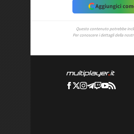
Aggiungici come
Questo contenuto potrebbe includ
Per conoscere i dettagli della nostra