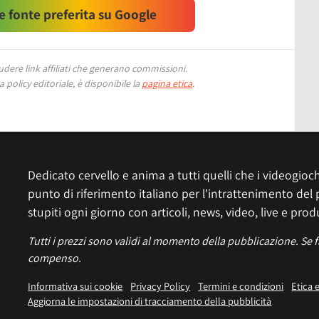
 fonte preferita su Google
ere link affiliati che generano commissioni.
 policy editoriale, è disponibile la
pagina etica
.
Dedicato cervello e anima a tutti quelli che i videogiochi
punto di riferimento italiano per l'intrattenimento del 
stupiti ogni giorno con articoli, news, video, live e prod
Tutti i prezzi sono validi al momento della pubblicazione. Se 
compenso.
Informativa sui cookie
Privacy Policy
Termini e condizioni
Etica 
Aggiorna le impostazioni di tracciamento della pubblicità