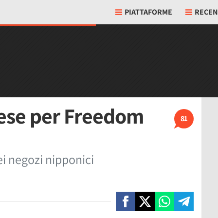
PIATTAFORME
RECEN
ese per Freedom
81
nei negozi nipponici