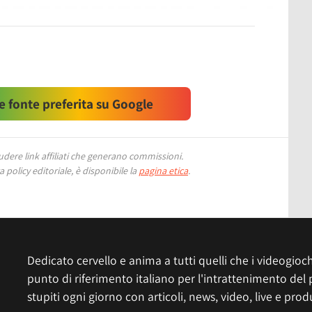
 fonte preferita su Google
ere link affiliati che generano commissioni.
 policy editoriale, è disponibile la
pagina etica
.
Dedicato cervello e anima a tutti quelli che i videogiochi
punto di riferimento italiano per l'intrattenimento del 
stupiti ogni giorno con articoli, news, video, live e prod