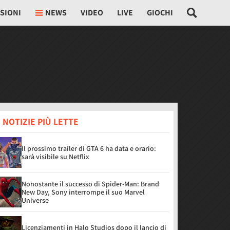
SIONI
NEWS
VIDEO
LIVE
GIOCHI
 NOTIZIE PIÙ LETTE
Il prossimo trailer di GTA 6 ha data e orario:
sarà visibile su Netflix
Nonostante il successo di Spider-Man: Brand
New Day, Sony interrompe il suo Marvel
Universe
Licenziamenti in Halo Studios dopo il lancio di