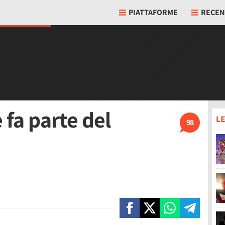
PIATTAFORME
RECEN
 fa parte del
LE
98