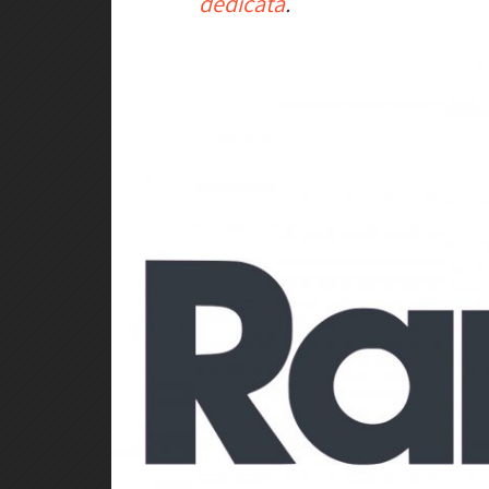
dedicata
.