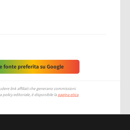
 fonte preferita su Google
ere link affiliati che generano commissioni.
 policy editoriale, è disponibile la
pagina etica
.