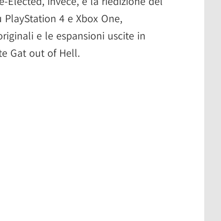
e-Elected, invece, è la riedizione del
su PlayStation 4 e Xbox One,
riginali e le espansioni uscite in
e Gat out of Hell.