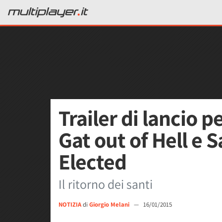
Trailer di lancio p
Gat out of Hell e 
Elected
Il ritorno dei santi
NOTIZIA
di
Giorgio Melani
—
16/01/2015