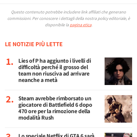
Questo contenuto potrebbe includere link affiliati che generano
commissioni.
Per conoscere i dettagli della nostra policy editoriale, è
disponibile la
pagina etica
.
LE NOTIZIE PIÙ LETTE
Lies of P ha aggiunto i livelli di
difficoltà perché il grosso del
team non riusciva ad arrivare
neanche a metà
Steam avrebbe rimborsato un
giocatore di Battlefield 6 dopo
470 ore per la rimozione della
modalità Rush
Lo speciale Netflix di GTA 6 sarà