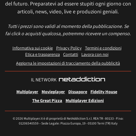
del futuro. Preparatevi ad essere stupiti ogni giorno con
articoli, news, video, live e produzioni geniali.
Tutti i prezzi sono validi al momento della pubblicazione. Se
fai click o acquisti qualcosa, potremmo ricevere un compenso.
Informativa sui cookie
Privacy Policy
Termini e condizioni
Etica e trasparenza
Contatti
Lavora con noi
Aggiorna le impostazioni di tracciamento della pubblicità
IL NETWORK
Multiplayer
Movieplayer
Dissapore
Fidelity House
The Great Pizza
Multiplayer Edizioni
© 2026 Multiplayer.it è di proprietà di NetAddiction S.r.l. REA TR - 80133 - P.iva:
01206540559 – Sede Legale: Piazza Europa, 19 - 05100 Terni (TR) Italy