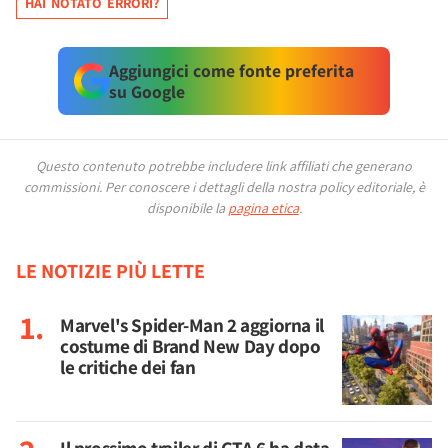
HAI NOTATO ERRORI?
Aggiungici come fonte preferita
su Google
Questo contenuto potrebbe includere link affiliati che generano
commissioni.
Per conoscere i dettagli della nostra policy editoriale, è
disponibile la
pagina etica
.
LE NOTIZIE PIÙ LETTE
Marvel's Spider-Man 2 aggiorna il
costume di Brand New Day dopo
le critiche dei fan
Il prossimo trailer di GTA 6 ha data