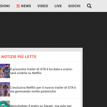
SIONI
NEWS
VIDEO
LIVE
GIOCHI
 NOTIZIE PIÙ LETTE
Il prossimo trailer di GTA 6 ha data e orario:
sarà visibile su Netflix
L'esclusiva Netflix per il nuovo trailer di GTA 6
sta generando molte polemiche
Moonlighter è gratis su Steam, ma solo per