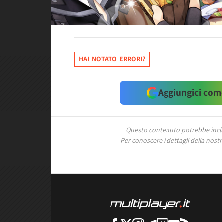
HAI NOTATO ERRORI?
Aggiungici come
Questo contenuto potrebbe includ
Per conoscere i dettagli della nostra