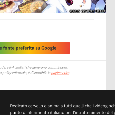
 fonte preferita su Google
ere link affiliati che generano commissioni.
 policy editoriale, è disponibile la
pagina etica
.
Dedicato cervello e anima a tutti quelli che i videogiochi
punto di riferimento italiano per l'intrattenimento del 