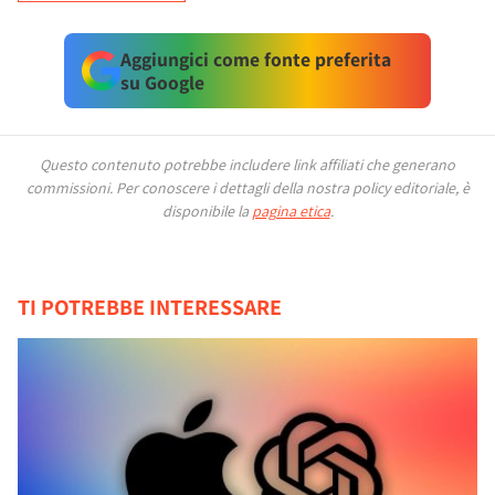
Aggiungici come fonte preferita
su Google
Questo contenuto potrebbe includere link affiliati che generano
commissioni.
Per conoscere i dettagli della nostra policy editoriale, è
disponibile la
pagina etica
.
TI POTREBBE INTERESSARE