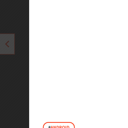
#
ANDROID