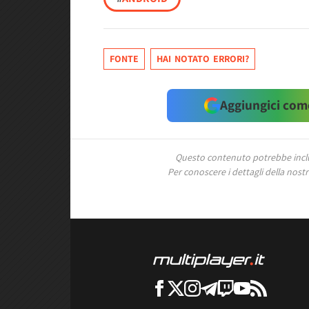
FONTE
HAI NOTATO ERRORI?
Aggiungici come
Questo contenuto potrebbe includ
Per conoscere i dettagli della nostra