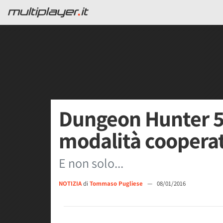
Dungeon Hunter 5 
modalità coopera
E non solo...
NOTIZIA
di
Tommaso Pugliese
—
08/01/2016