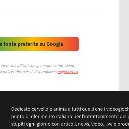
 fonte preferita su Google
ere link affiliati che generano commissioni.
 policy editoriale, è disponibile la
pagina etica
.
Dedicato cervello e anima a tutti quelli che i videogiochi
punto di riferimento italiano per l'intrattenimento del 
stupiti ogni giorno con articoli, news, video, live e prod