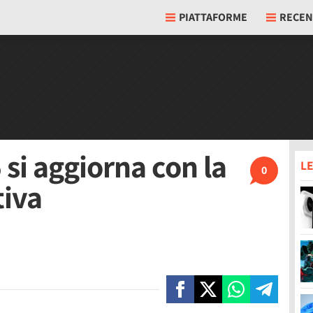
PIATTAFORME
RECEN
si aggiorna con la
LE
0
tiva