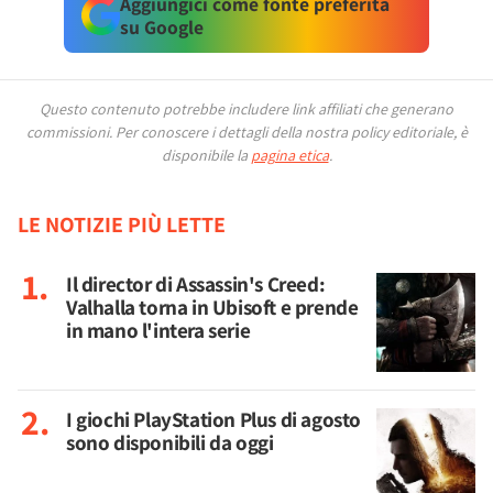
Aggiungici come fonte preferita
su Google
Questo contenuto potrebbe includere link affiliati che generano
commissioni.
Per conoscere i dettagli della nostra policy editoriale, è
disponibile la
pagina etica
.
LE NOTIZIE PIÙ LETTE
Il director di Assassin's Creed:
Valhalla torna in Ubisoft e prende
in mano l'intera serie
I giochi PlayStation Plus di agosto
sono disponibili da oggi