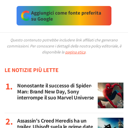
Aggiungici come fonte preferita
su Google
Questo contenuto potrebbe includere link affiliati che generano
commissioni.
Per conoscere i dettagli della nostra policy editoriale, è
disponibile la
pagina etica
.
LE NOTIZIE PIÙ LETTE
Nonostante il successo di Spider-
Man: Brand New Day, Sony
interrompe il suo Marvel Universe
Assassin's Creed Heredis ha un
trailer, Ubisoft svela le prime date