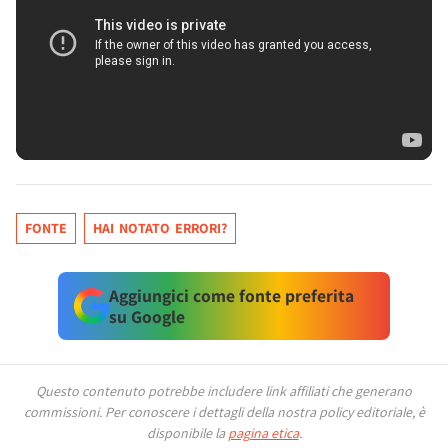
FONTE
HAI NOTATO ERRORI?
Aggiungici come fonte preferita
su Google
Questo contenuto potrebbe includere link affiliati che generano
commissioni.
Per conoscere i dettagli della nostra policy editoriale, è
disponibile la
pagina etica
.