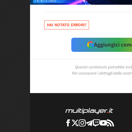
HAI NOTATO ERRORI?
Aggiungici come
Questo contenuto potrebbe includ
Per conoscere i dettagli della nostra