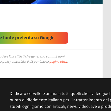
 fonte preferita su Google
ere link affiliati che generano commissioni.
 policy editoriale, è disponibile la
pagina etica
.
Dedicato cervello e anima a tutti quelli che i videogiochi
punto di riferimento italiano per l'intrattenimento del 
stupiti ogni giorno con articoli, news, video, live e prod