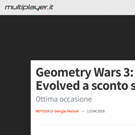
Geometry Wars 3:
Evolved a sconto 
Ottima occasione
NOTIZIA
di
Giorgio Melani
—
13/04/2016