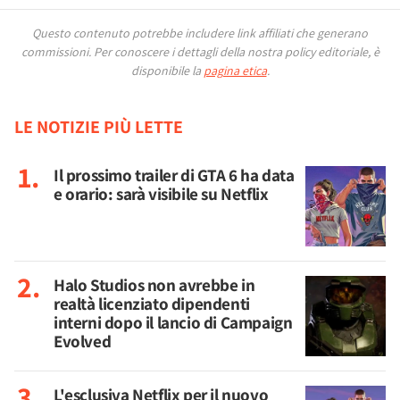
Questo contenuto potrebbe includere link affiliati che generano
commissioni.
Per conoscere i dettagli della nostra policy editoriale, è
disponibile la
pagina etica
.
LE NOTIZIE PIÙ LETTE
Il prossimo trailer di GTA 6 ha data
e orario: sarà visibile su Netflix
Halo Studios non avrebbe in
realtà licenziato dipendenti
interni dopo il lancio di Campaign
Evolved
L'esclusiva Netflix per il nuovo