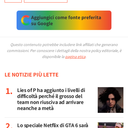
Aggiungici come fonte preferita
su Google
Questo contenuto potrebbe includere link affiliati che generano
commissioni.
Per conoscere i dettagli della nostra policy editoriale, è
disponibile la
pagina etica
.
LE NOTIZIE PIÙ LETTE
Lies of P ha aggiunto i livelli di
difficoltà perché il grosso del
team non riusciva ad arrivare
neanche a metà
Lo speciale Netflix di GTA 6 sarà