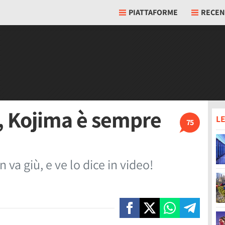
PIATTAFORME
RECEN
e, Kojima è sempre
LE
75
va giù, e ve lo dice in video!