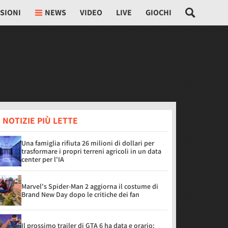
SIONI
NEWS
VIDEO
LIVE
GIOCHI
 NOTIZIE PIÙ LETTE
Una famiglia rifiuta 26 milioni di dollari per
trasformare i propri terreni agricoli in un data
center per l'IA
Marvel's Spider-Man 2 aggiorna il costume di
Brand New Day dopo le critiche dei fan
Il prossimo trailer di GTA 6 ha data e orario: