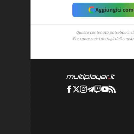
Aggiungici come
Questo contenuto potrebbe includ
Per conoscere i dettagli della nostra