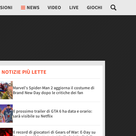
SIONI
NEWS
VIDEO
LIVE
GIOCHI
 NOTIZIE PIÙ LETTE
Marvel's Spider-Man 2 aggiorna il costume di
Brand New Day dopo le critiche dei fan
Il prossimo trailer di GTA 6 ha data e orario:
sarà visibile su Netflix
Il record di giocatori di Gears of War: E-Day su