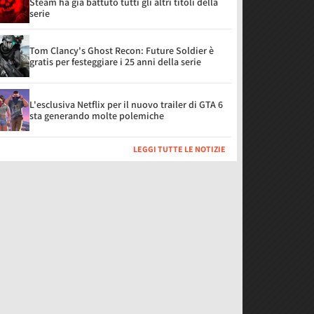
Steam ha già battuto tutti gli altri titoli della
serie
Tom Clancy's Ghost Recon: Future Soldier è
gratis per festeggiare i 25 anni della serie
L'esclusiva Netflix per il nuovo trailer di GTA 6
sta generando molte polemiche
LEGGI TUTTE LE NOTIZIE