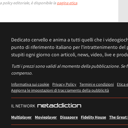
 policy editoriale, è disponibile la
pagina etica
.
Dedicato cervello e anima a tutti quelli che i videogiochi
punto di riferimento italiano per l'intrattenimento del 
stupiti ogni giorno con articoli, news, video, live e prod
Tutti i prezzi sono validi al momento della pubblicazione. Se 
compenso.
Informativa sui cookie
Privacy Policy
Termini e condizioni
Etica 
Aggiorna le impostazioni di tracciamento della pubblicità
IL NETWORK
Multiplayer
Movieplayer
Dissapore
Fidelity House
The Great