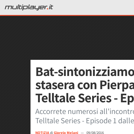
Bat-sintonizziamoc
stasera con Pierp
Telltale Series - E
Accorrete numerosi all'incont
Telltale Series - Episode 1 dall
NOTIZIA
di
Giorgio Melani
—
09/08/2016