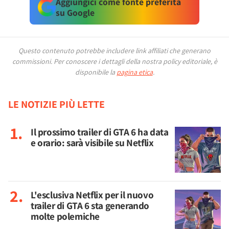
Aggiungici come fonte preferita
su Google
Questo contenuto potrebbe includere link affiliati che generano
commissioni.
Per conoscere i dettagli della nostra policy editoriale, è
disponibile la
pagina etica
.
LE NOTIZIE PIÙ LETTE
Il prossimo trailer di GTA 6 ha data
e orario: sarà visibile su Netflix
L'esclusiva Netflix per il nuovo
trailer di GTA 6 sta generando
molte polemiche