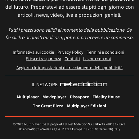
del futuro. Preparatevi ad essere stupiti ogni giorno con
articoli, news, video, live e produzioni geniali.
Tutti i prezzi sono validi al momento della pubblicazione. Se
fai click o acquisti qualcosa, potremmo ricevere un compenso.
Informativa sui cookie
Privacy Policy
Termini e condizioni
Etica e trasparenza
Contatti
Lavora con noi
Aggiorna le impostazioni di tracciamento della pubblicità
IL NETWORK
Multiplayer
Movieplayer
Dissapore
Fidelity House
The Great Pizza
Multiplayer Edizioni
© 2026 Multiplayer.it è di proprietà di NetAddiction S.r.l. REA TR - 80133 - P.iva:
01206540559 – Sede Legale: Piazza Europa, 19 - 05100 Terni (TR) Italy