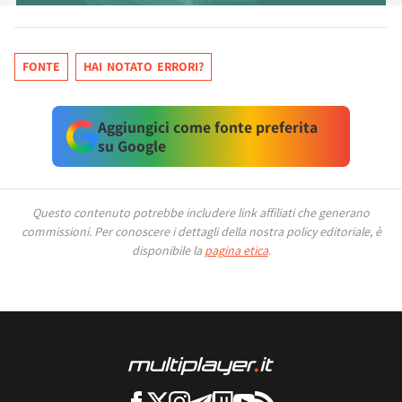
FONTE
HAI NOTATO ERRORI?
Aggiungici come fonte preferita
su Google
Questo contenuto potrebbe includere link affiliati che generano
commissioni.
Per conoscere i dettagli della nostra policy editoriale, è
disponibile la
pagina etica
.