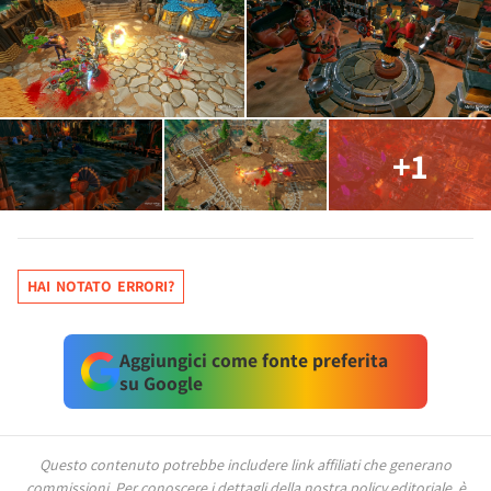
+1
HAI NOTATO ERRORI?
Aggiungici come fonte preferita
su Google
Questo contenuto potrebbe includere link affiliati che generano
commissioni.
Per conoscere i dettagli della nostra policy editoriale, è