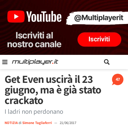
Get Even uscirà il 23
47
giugno, ma è già stato
crackato
I ladri non perdonano
NOTIZIA
di
Simone Tagliaferri
—
21/06/2017