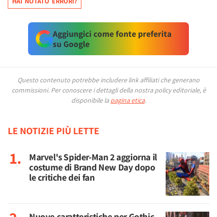
HAI NOTATO ERRORI?
Aggiungici come fonte preferita
su Google
Questo contenuto potrebbe includere link affiliati che generano
commissioni.
Per conoscere i dettagli della nostra policy editoriale, è
disponibile la
pagina etica
.
LE NOTIZIE PIÙ LETTE
Marvel's Spider-Man 2 aggiorna il
costume di Brand New Day dopo
le critiche dei fan
Nuove caratteristiche per Gothic