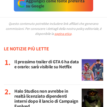
Aggiungici come fonte preferita
su Google
Questo contenuto potrebbe includere link affiliati che generano
commissioni.
Per conoscere i dettagli della nostra policy editoriale, è
disponibile la
pagina etica
.
LE NOTIZIE PIÙ LETTE
Il prossimo trailer di GTA 6 ha data
e orario: sarà visibile su Netflix
Halo Studios non avrebbe in
realtà licenziato dipendenti
interni dopo il lancio di Campaign
Evolved