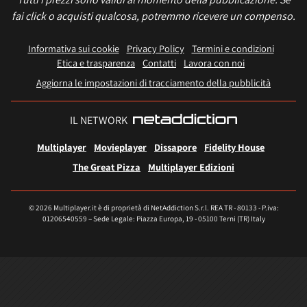
fai click o acquisti qualcosa, potremmo ricevere un compenso.
Informativa sui cookie
Privacy Policy
Termini e condizioni
Etica e trasparenza
Contatti
Lavora con noi
Aggiorna le impostazioni di tracciamento della pubblicità
IL NETWORK
Multiplayer
Movieplayer
Dissapore
Fidelity House
The Great Pizza
Multiplayer Edizioni
© 2026 Multiplayer.it è di proprietà di NetAddiction S.r.l. REA TR - 80133 - P.iva:
01206540559 – Sede Legale: Piazza Europa, 19 - 05100 Terni (TR) Italy