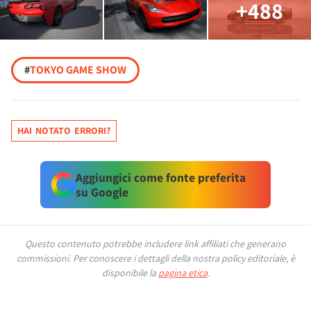
+488
#
TOKYO GAME SHOW
HAI NOTATO ERRORI?
Aggiungici come fonte preferita
su Google
Questo contenuto potrebbe includere link affiliati che generano
commissioni.
Per conoscere i dettagli della nostra policy editoriale, è
disponibile la
pagina etica
.