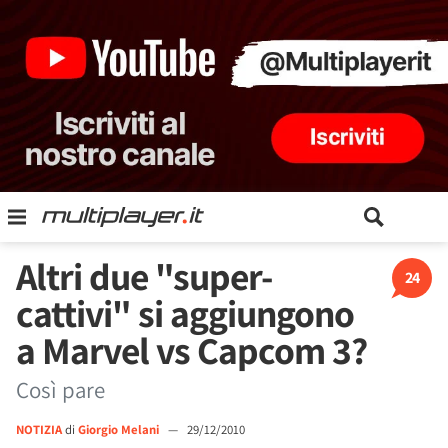
Altri due "super-
24
cattivi" si aggiungono
a Marvel vs Capcom 3?
Così pare
NOTIZIA
di
Giorgio Melani
—
29/12/2010