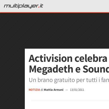
Activision celebra 
Megadeth e Soun
Un brano gratuito per tutti i fa
NOTIZIA
di
Mattia Armani
—
13/01/2011