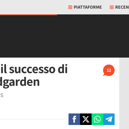
PIATTAFORME
RECEN
il successo di
12
dgarden
ns