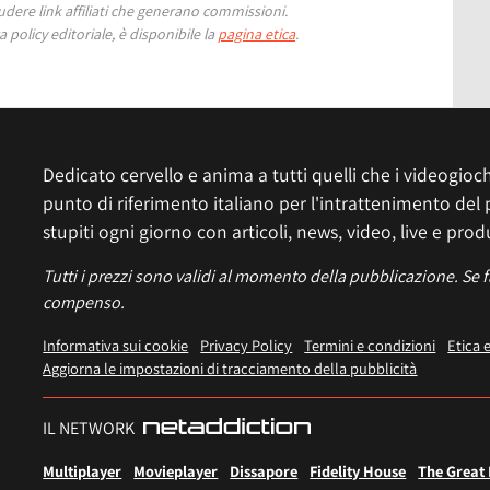
ere link affiliati che generano commissioni.
 policy editoriale, è disponibile la
pagina etica
.
Dedicato cervello e anima a tutti quelli che i videogiochi
punto di riferimento italiano per l'intrattenimento del 
stupiti ogni giorno con articoli, news, video, live e prod
Tutti i prezzi sono validi al momento della pubblicazione. Se 
compenso.
Informativa sui cookie
Privacy Policy
Termini e condizioni
Etica 
Aggiorna le impostazioni di tracciamento della pubblicità
IL NETWORK
Multiplayer
Movieplayer
Dissapore
Fidelity House
The Great