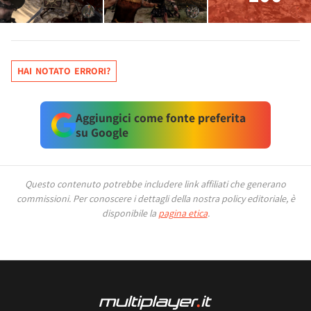
HAI NOTATO ERRORI?
Aggiungici come fonte preferita
su Google
Questo contenuto potrebbe includere link affiliati che generano
commissioni.
Per conoscere i dettagli della nostra policy editoriale, è
disponibile la
pagina etica
.