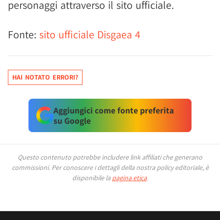
personaggi attraverso il sito ufficiale.
Fonte:
sito ufficiale Disgaea 4
HAI NOTATO ERRORI?
Aggiungici come fonte preferita
su Google
Questo contenuto potrebbe includere link affiliati che generano
commissioni.
Per conoscere i dettagli della nostra policy editoriale, è
disponibile la
pagina etica
.