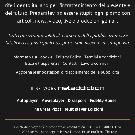
riferimento italiano per l'intrattenimento del presente e
del futuro. Preparatevi ad essere stupiti ogni giorno con
articoli, news, video, live e produzioni geniali.
Tutti i prezzi sono validi al momento della pubblicazione. Se
fai click o acquisti qualcosa, potremmo ricevere un compenso.
Informativa sui cookie
Privacy Policy
Termini e condizioni
Etica e trasparenza
Contatti
Lavora con noi
Aggiorna le impostazioni di tracciamento della pubblicità
IL NETWORK
Multiplayer
Movieplayer
Dissapore
Fidelity House
The Great Pizza
Multiplayer Edizioni
© 2026 Multiplayer.it è di proprietà di NetAddiction S.r.l. REA TR - 80133 - P.iva:
01206540559 – Sede Legale: Piazza Europa, 19 - 05100 Terni (TR) Italy