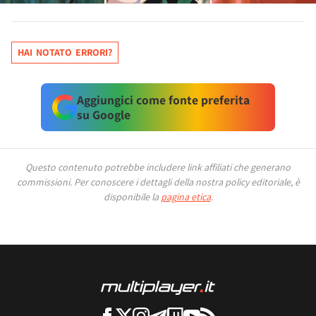
HAI NOTATO ERRORI?
Aggiungici come fonte preferita
su Google
Questo contenuto potrebbe includere link affiliati che generano
commissioni.
Per conoscere i dettagli della nostra policy editoriale, è
disponibile la
pagina etica
.