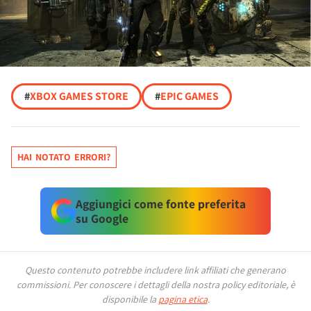
#
XBOX GAMES STORE
#
EPIC GAMES
HAI NOTATO ERRORI?
Aggiungici come fonte preferita
su Google
Questo contenuto potrebbe includere link affiliati che generano
commissioni.
Per conoscere i dettagli della nostra policy editoriale, è
disponibile la
pagina etica
.