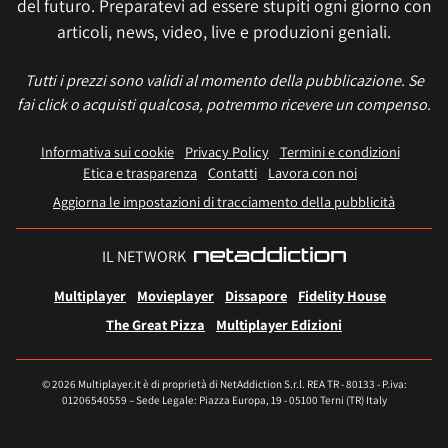
del futuro. Preparatevi ad essere stupiti ogni giorno con
articoli, news, video, live e produzioni geniali.
Tutti i prezzi sono validi al momento della pubblicazione. Se
fai click o acquisti qualcosa, potremmo ricevere un compenso.
Informativa sui cookie
Privacy Policy
Termini e condizioni
Etica e trasparenza
Contatti
Lavora con noi
Aggiorna le impostazioni di tracciamento della pubblicità
IL NETWORK
Multiplayer
Movieplayer
Dissapore
Fidelity House
The Great Pizza
Multiplayer Edizioni
© 2026 Multiplayer.it è di proprietà di NetAddiction S.r.l. REA TR - 80133 - P.iva:
01206540559 – Sede Legale: Piazza Europa, 19 - 05100 Terni (TR) Italy