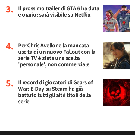
Il prossimo trailer di GTA 6 ha data
e orario: sarà visibile su Netflix
Per Chris Avellone la mancata
uscita di un nuovo Fallout con la
serie TV è stata una scelta
'personale', non commerciale
Il record di giocatori di Gears of
War: E-Day su Steam ha già
battuto tutti gli altri titoli della
serie