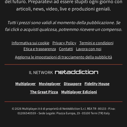
del futuro. Preparatevi ad essere stupiti ogni giorno con
articoli, news, video, live e produzioni geniali.
Tutti i prezzi sono validi al momento della pubblicazione. Se
fai click o acquisti qualcosa, potremmo ricevere un compenso.
Informativa sui cookie
Privacy Policy
Termini e condizioni
Etica e trasparenza
Contatti
Lavora con noi
Aggiorna le impostazioni di tracciamento della pubblicità
IL NETWORK
Multiplayer
Movieplayer
Dissapore
Fidelity House
The Great Pizza
Multiplayer Edizioni
© 2026 Multiplayer.it è di proprietà di NetAddiction S.r.l. REA TR - 80133 - P.iva:
01206540559 – Sede Legale: Piazza Europa, 19 - 05100 Terni (TR) Italy