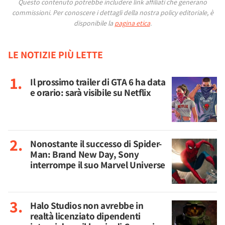
Questo contenuto potrebbe includere link affiliati che generano
commissioni.
Per conoscere i dettagli della nostra policy editoriale, è
disponibile la
pagina etica
.
LE NOTIZIE PIÙ LETTE
Il prossimo trailer di GTA 6 ha data
e orario: sarà visibile su Netflix
Nonostante il successo di Spider-
Man: Brand New Day, Sony
interrompe il suo Marvel Universe
Halo Studios non avrebbe in
realtà licenziato dipendenti