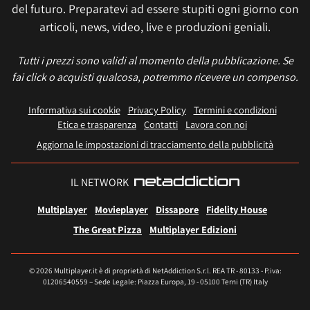
del futuro. Preparatevi ad essere stupiti ogni giorno con
articoli, news, video, live e produzioni geniali.
Tutti i prezzi sono validi al momento della pubblicazione. Se
fai click o acquisti qualcosa, potremmo ricevere un compenso.
Informativa sui cookie
Privacy Policy
Termini e condizioni
Etica e trasparenza
Contatti
Lavora con noi
Aggiorna le impostazioni di tracciamento della pubblicità
IL NETWORK
Multiplayer
Movieplayer
Dissapore
Fidelity House
The Great Pizza
Multiplayer Edizioni
© 2026 Multiplayer.it è di proprietà di NetAddiction S.r.l. REA TR - 80133 - P.iva:
01206540559 – Sede Legale: Piazza Europa, 19 - 05100 Terni (TR) Italy