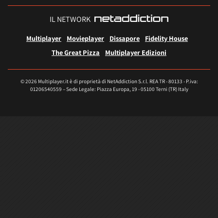
IL NETWORK
Multiplayer
Movieplayer
Dissapore
Fidelity House
The Great Pizza
Multiplayer Edizioni
© 2026 Multiplayer.it è di proprietà di NetAddiction S.r.l. REA TR - 80133 - P.iva:
01206540559 – Sede Legale: Piazza Europa, 19 - 05100 Terni (TR) Italy