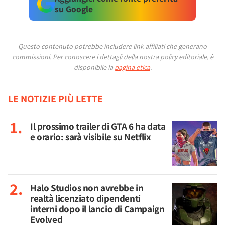
su Google
Questo contenuto potrebbe includere link affiliati che generano
commissioni.
Per conoscere i dettagli della nostra policy editoriale, è
disponibile la
pagina etica
.
LE NOTIZIE PIÙ LETTE
Il prossimo trailer di GTA 6 ha data
e orario: sarà visibile su Netflix
Halo Studios non avrebbe in
realtà licenziato dipendenti
interni dopo il lancio di Campaign
Evolved